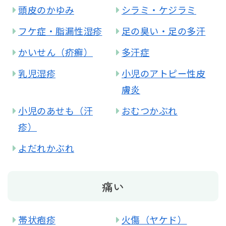
頭皮のかゆみ
シラミ・ケジラミ
フケ症・脂漏性湿疹
足の臭い・足の多汗
かいせん（疥癬）
多汗症
乳児湿疹
小児のアトピー性皮
膚炎
小児のあせも（汗
おむつかぶれ
疹）
よだれかぶれ
痛い
帯状疱疹
火傷（ヤケド）