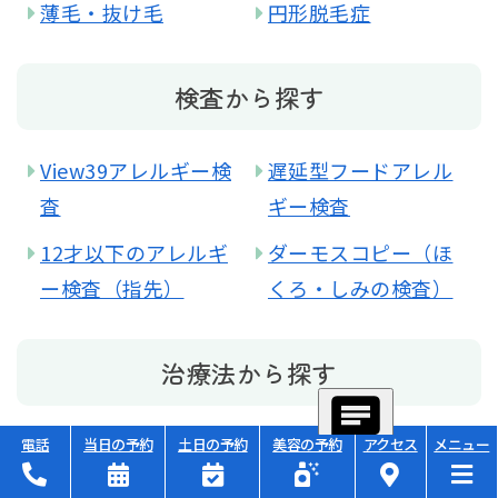
薄毛・抜け毛
円形脱毛症
検査から探す
View39アレルギー検
遅延型フードアレル
査
ギー検査
12才以下のアレルギ
ダーモスコピー（ほ
ー検査（指先）
くろ・しみの検査）
治療法から探す
デュピクセント（ア
ゾレア（難治性の蕁
電話
当日の予約
土日の予約
美容の予約
アクセス
メニュー
トピー性皮膚炎の注
麻疹に対する注射