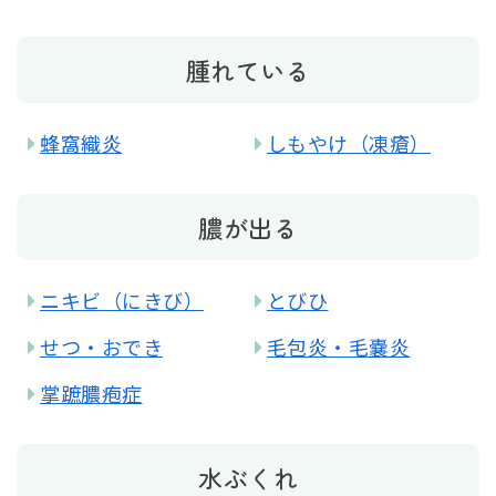
腫れている
蜂窩織炎
しもやけ（凍瘡）
膿が出る
ニキビ（にきび）
とびひ
せつ・おでき
毛包炎・毛嚢炎
掌蹠膿疱症
水ぶくれ