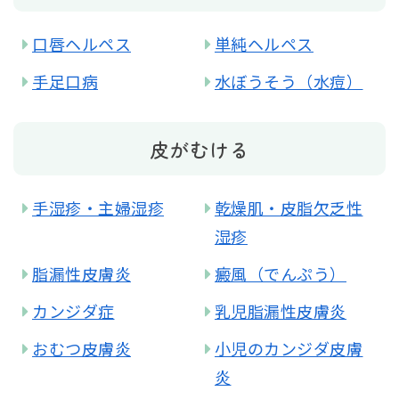
口唇ヘルペス
単純ヘルペス
手足口病
水ぼうそう（水痘）
皮がむける
手湿疹・主婦湿疹
乾燥肌・皮脂欠乏性
湿疹
脂漏性皮膚炎
癜風（でんぷう）
カンジダ症
乳児脂漏性皮膚炎
おむつ皮膚炎
小児のカンジダ皮膚
炎