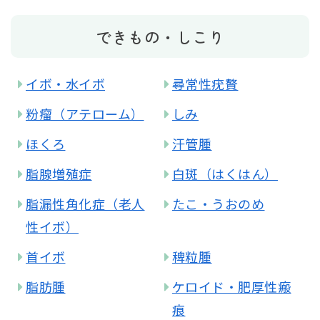
できもの・しこり
イボ・水イボ
尋常性疣贅
粉瘤（アテローム）
しみ
ほくろ
汗管腫
脂腺増殖症
白斑（はくはん）
脂漏性角化症（老人
たこ・うおのめ
性イボ）
首イボ
稗粒腫
脂肪腫
ケロイド・肥厚性瘢
痕