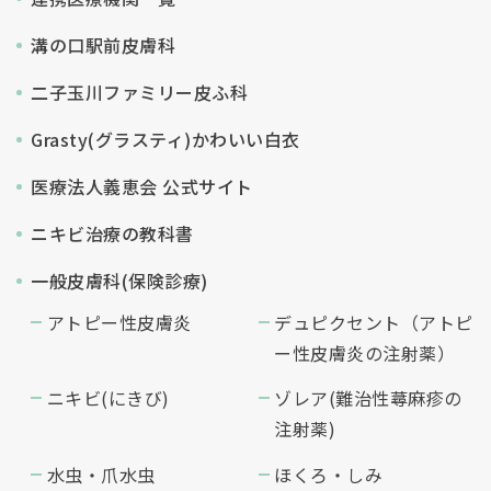
溝の口駅前皮膚科
二子玉川ファミリー皮ふ科
Grasty(グラスティ)かわいい白衣
医療法人義恵会 公式サイト
ニキビ治療の教科書
一般皮膚科(保険診療)
アトピー性皮膚炎
デュピクセント（アトピ
ー性皮膚炎の注射薬）
ニキビ(にきび)
ゾレア(難治性蕁麻疹の
注射薬)
水虫・爪水虫
ほくろ・しみ