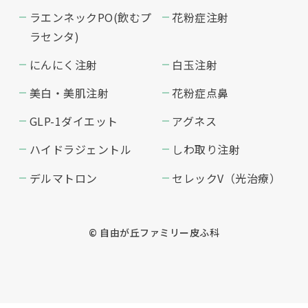
ラエンネックPO(飲むプ
花粉症注射
ラセンタ)
にんにく注射
白玉注射
美白・美肌注射
花粉症点鼻
GLP-1ダイエット
アグネス
ハイドラジェントル
しわ取り注射
デルマトロン
セレックV（光治療）
© 自由が丘ファミリー皮ふ科