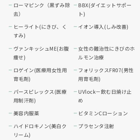
ローマピンク（黒ずみ除
BBX(ダイエットサポー
去）
ト)
ヒーライト(にきび、く
イオン導入(しみ改善)
すみ)
ヴァンキッシュME(お腹
女性の難治性にきびのホ
痩せ)
ルモン治療
ロゲイン(医療用女性用
フォリックスFR07(男性
育毛剤)
用育毛剤)
パースピレックス(医療
UVlock－飲む日焼け止
用制汗剤)
め
美容内服薬
ビタミンCローション
ハイドロキノン(美白ク
プラセンタ注射
リーム)