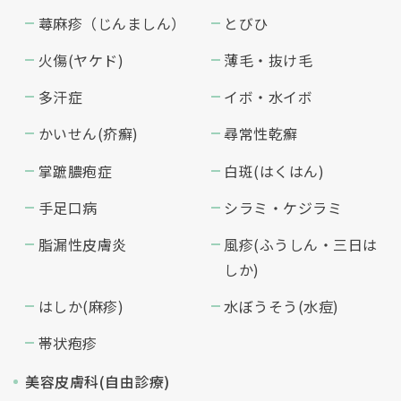
蕁麻疹（じんましん）
とびひ
火傷(ヤケド)
薄毛・抜け毛
多汗症
イボ・水イボ
かいせん(疥癬)
尋常性乾癬
掌蹠膿疱症
白斑(はくはん)
手足口病
シラミ・ケジラミ
脂漏性皮膚炎
風疹(ふうしん・三日は
しか)
はしか(麻疹)
水ぼうそう(水痘)
帯状疱疹
美容皮膚科(自由診療)