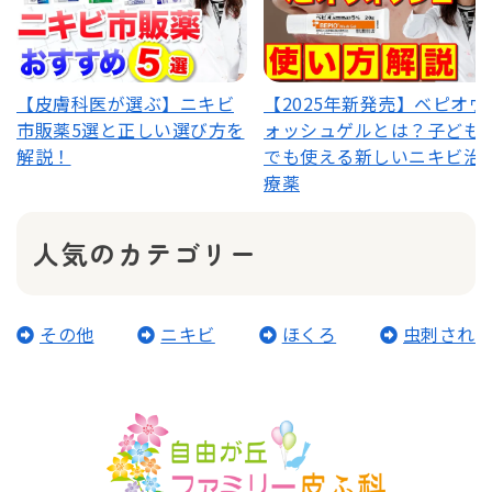
【皮膚科医が選ぶ】ニキビ
【2025年新発売】ベピオウ
市販薬5選と正しい選び方を
ォッシュゲルとは？子ども
解説！
でも使える新しいニキビ治
療薬
人気のカテゴリー
その他
ニキビ
ほくろ
虫刺され