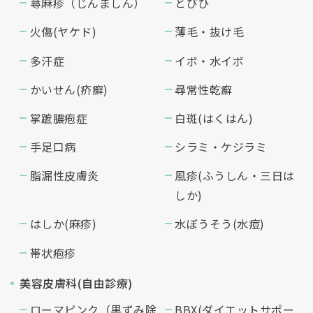
蕁麻疹（じんましん）
とびひ
火傷(ヤケド)
薄毛・抜け毛
多汗症
イボ・水イボ
かいせん(疥癬)
尋常性乾癬
掌蹠膿疱症
白斑(はくはん)
手足口病
シラミ・ケジラミ
脂漏性皮膚炎
風疹(ふうしん・三日は
しか)
はしか(麻疹)
水ぼうそう(水痘)
帯状疱疹
美容皮膚科(自由診療)
ローマピンク（黒ずみ除
BBX(ダイエットサポー