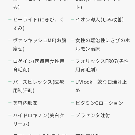
去）
ト)
ヒーライト(にきび、く
イオン導入(しみ改善)
すみ)
ヴァンキッシュME(お腹
女性の難治性にきびのホ
痩せ)
ルモン治療
ロゲイン(医療用女性用
フォリックスFR07(男性
育毛剤)
用育毛剤)
パースピレックス(医療
UVlock－飲む日焼け止
用制汗剤)
め
美容内服薬
ビタミンCローション
ハイドロキノン(美白ク
プラセンタ注射
リーム)