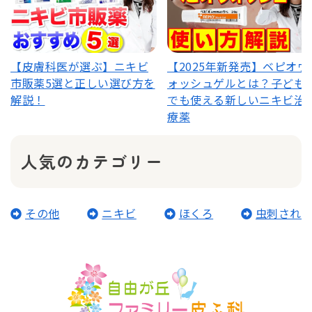
【皮膚科医が選ぶ】ニキビ
【2025年新発売】ベピオウ
市販薬5選と正しい選び方を
ォッシュゲルとは？子ども
解説！
でも使える新しいニキビ治
療薬
人気のカテゴリー
その他
ニキビ
ほくろ
虫刺され