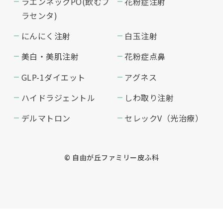
ラエンネックPO(飲むプ
花粉症注射
ラセンタ)
にんにく注射
白玉注射
美白・美肌注射
花粉症点鼻
GLP-1ダイエット
アグネス
ハイドラジェントル
しわ取り注射
デルマトロン
セレックV（光治療）
© 自由が丘ファミリー皮ふ科