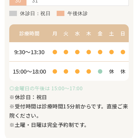
30
31
休診日：祝日
午後休診
診療時間
月
火
水
木
金
土
日
9:30～13:30
●
●
●
●
●
●
●
15:00～18:00
●
●
●
●
●
休
休
◎金曜日の午後は 15:00～17:00
※休診日：祝日
※受付時間は診療時間15分前からです。直接ご来
院ください。
※土曜・日曜は完全予約制です。