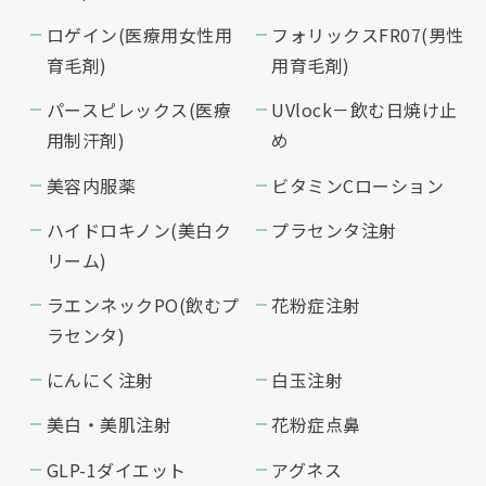
ロゲイン(医療用女性用
フォリックスFR07(男性
育毛剤)
用育毛剤)
パースピレックス(医療
UVlock－飲む日焼け止
用制汗剤)
め
美容内服薬
ビタミンCローション
ハイドロキノン(美白ク
プラセンタ注射
リーム)
ラエンネックPO(飲むプ
花粉症注射
ラセンタ)
にんにく注射
白玉注射
美白・美肌注射
花粉症点鼻
GLP-1ダイエット
アグネス