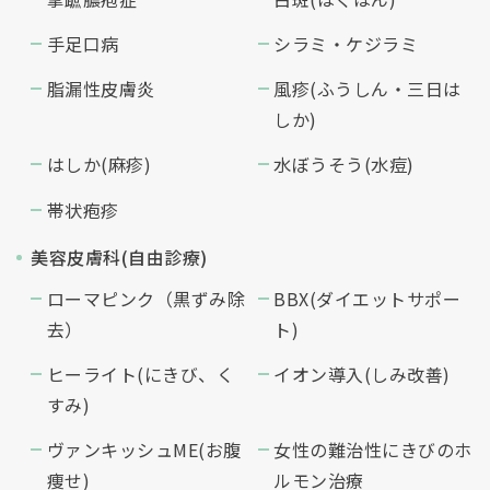
手足口病
シラミ・ケジラミ
脂漏性皮膚炎
風疹(ふうしん・三日は
しか)
はしか(麻疹)
水ぼうそう(水痘)
帯状疱疹
美容皮膚科(自由診療)
ローマピンク（黒ずみ除
BBX(ダイエットサポー
去）
ト)
ヒーライト(にきび、く
イオン導入(しみ改善)
すみ)
ヴァンキッシュME(お腹
女性の難治性にきびのホ
痩せ)
ルモン治療