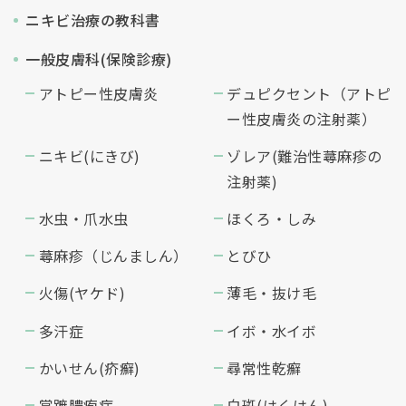
ニキビ治療の教科書
一般皮膚科(保険診療)
アトピー性皮膚炎
デュピクセント（アトピ
ー性皮膚炎の注射薬）
ニキビ(にきび)
ゾレア(難治性蕁麻疹の
注射薬)
水虫・爪水虫
ほくろ・しみ
蕁麻疹（じんましん）
とびひ
火傷(ヤケド)
薄毛・抜け毛
多汗症
イボ・水イボ
かいせん(疥癬)
尋常性乾癬
掌蹠膿疱症
白斑(はくはん)