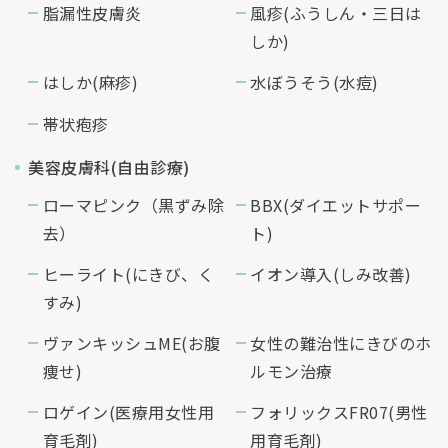
脂漏性皮膚炎
風疹(ふうしん・三日は
しか)
はしか(麻疹)
水ぼうそう(水痘)
帯状疱疹
美容皮膚科(自由診療)
ローマピンク（黒ずみ除
BBX(ダイエットサポー
去）
ト)
ヒーライト(にきび、く
イオン導入(しみ改善)
すみ)
ヴァンキッシュME(お腹
女性の難治性にきびのホ
痩せ)
ルモン治療
ロゲイン(医療用女性用
フォリックスFR07(男性
育毛剤)
用育毛剤)