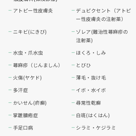
アトピー性皮膚炎
デュピクセント（アトピ
ー性皮膚炎の注射薬）
ニキビ(にきび)
ゾレア(難治性蕁麻疹の
注射薬)
水虫・爪水虫
ほくろ・しみ
蕁麻疹（じんましん）
とびひ
火傷(ヤケド)
薄毛・抜け毛
多汗症
イボ・水イボ
かいせん(疥癬)
尋常性乾癬
掌蹠膿疱症
白斑(はくはん)
手足口病
シラミ・ケジラミ