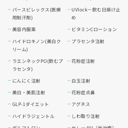
パースピレックス(医療
UVlock－飲む日焼け止
用制汗剤)
め
美容内服薬
ビタミンCローション
ハイドロキノン(美白ク
プラセンタ注射
リーム)
ラエンネックPO(飲むプ
花粉症注射
ラセンタ)
にんにく注射
白玉注射
美白・美肌注射
花粉症点鼻
GLP-1ダイエット
アグネス
ハイドラジェントル
しわ取り注射
デルマトロン
セレックV（光治療）