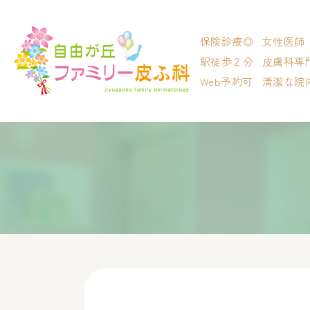
保険診療◎
女性医師
駅徒歩２分
皮膚科専
Web予約可
清潔な院