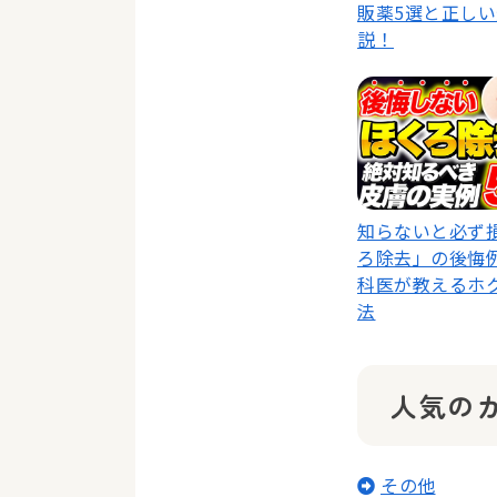
販薬5選と正し
説！
知らないと必ず
ろ除去」の後悔
科医が教えるホ
法
人気の
その他