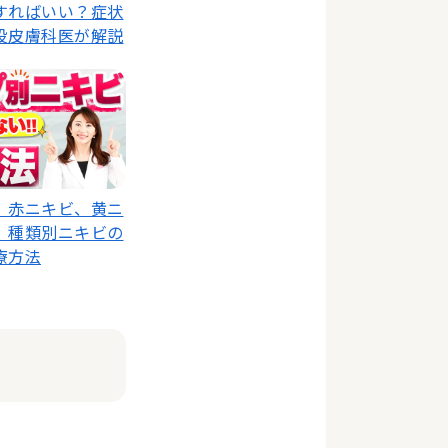
すればいい？症状
役皮膚科医が解説
、赤ニキビ、黄ニ
】種類別ニキビの
療方法