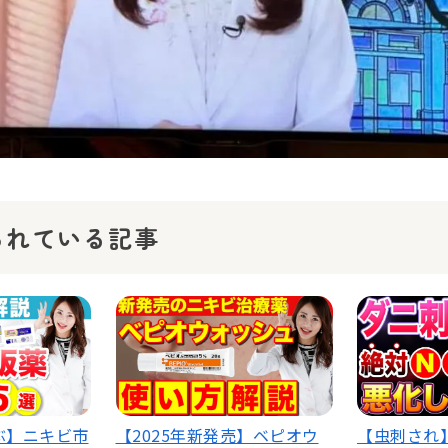
られている記事
ぶ】ニキビ市
【2025年新発売】ベピオウ
【虫刺され