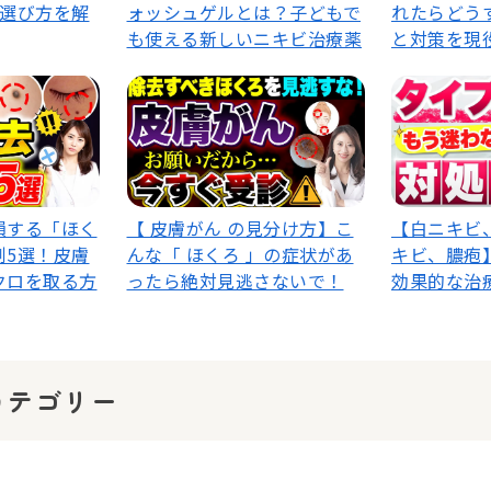
い選び方を解
ォッシュゲルとは？子どもで
れたらどう
も使える新しいニキビ治療薬
と対策を現
損する「ほく
【 皮膚がん の見分け方】こ
【白ニキビ
例5選！皮膚
んな「 ほくろ 」の症状があ
キビ、膿疱
クロを取る方
ったら絶対見逃さないで！
効果的な治
カテゴリー