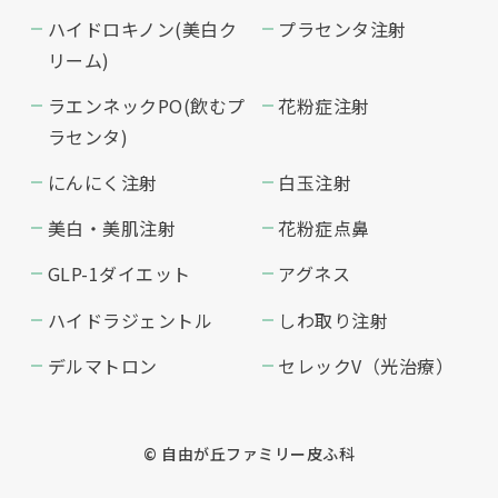
ハイドロキノン(美白ク
プラセンタ注射
リーム)
ラエンネックPO(飲むプ
花粉症注射
ラセンタ)
にんにく注射
白玉注射
美白・美肌注射
花粉症点鼻
GLP-1ダイエット
アグネス
ハイドラジェントル
しわ取り注射
デルマトロン
セレックV（光治療）
© 自由が丘ファミリー皮ふ科