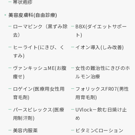
帯状疱疹
美容皮膚科(自由診療)
ローマピンク（黒ずみ除
BBX(ダイエットサポー
去）
ト)
ヒーライト(にきび、く
イオン導入(しみ改善)
すみ)
ヴァンキッシュME(お腹
女性の難治性にきびのホ
痩せ)
ルモン治療
ロゲイン(医療用女性用
フォリックスFR07(男性
育毛剤)
用育毛剤)
パースピレックス(医療
UVlock－飲む日焼け止
用制汗剤)
め
美容内服薬
ビタミンCローション