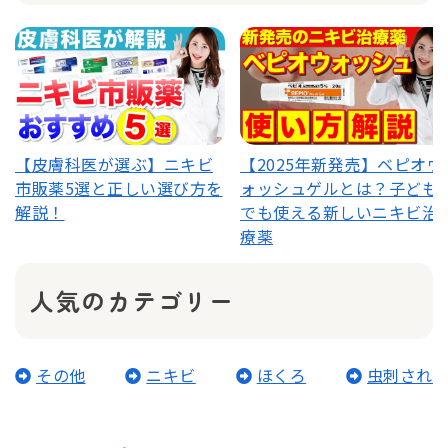
【皮膚科医が選ぶ】ニキビ
【2025年新発売】ベピオウ
市販薬5選と正しい選び方を
ォッシュゲルとは？子ども
解説！
でも使える新しいニキビ治
療薬
人気のカテゴリー
その他
ニキビ
ほくろ
虫刺され