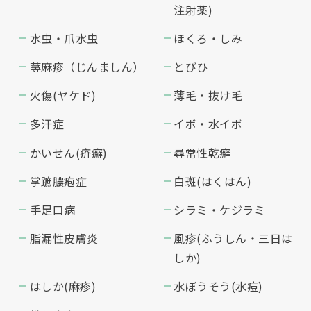
注射薬)
水虫・爪水虫
ほくろ・しみ
蕁麻疹（じんましん）
とびひ
火傷(ヤケド)
薄毛・抜け毛
多汗症
イボ・水イボ
かいせん(疥癬)
尋常性乾癬
掌蹠膿疱症
白斑(はくはん)
手足口病
シラミ・ケジラミ
脂漏性皮膚炎
風疹(ふうしん・三日は
しか)
はしか(麻疹)
水ぼうそう(水痘)