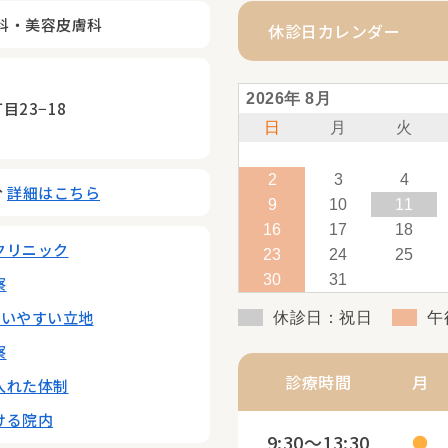
科・美容皮膚科
休診日カレンダー
2026年 8月
23−18
日
月
火
2
3
4
分
詳細はこちら
9
10
11
16
17
18
クリニック
23
24
25
30
31
察
通いやすい立地
休診日：祝日
午
察
診療時間
月
入れた体制
ける院内
9:30～13:30
●