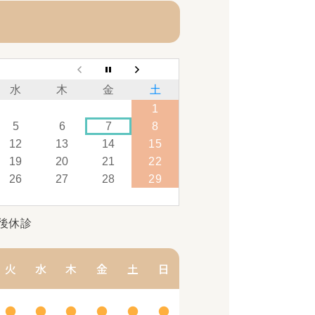
水
木
金
土
1
5
6
7
8
12
13
14
15
19
20
21
22
26
27
28
29
後休診
火
水
木
金
土
日
●
●
●
●
●
●