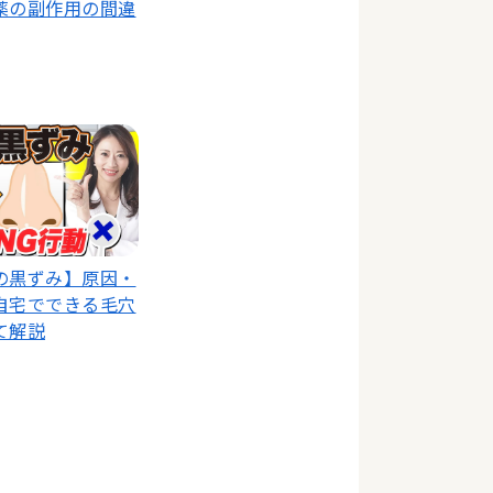
薬の副作用の間違
の黒ずみ】原因・
自宅でできる毛穴
て解説