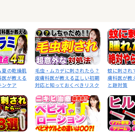
＆夏の乾燥肌
毛虫・ムカデに刺されたら？
蚊に刺され
科医が教える
皮膚科医が教える正しい初期
膚科医が教
キンケア
対応と知っておくべきリスク
と跡対策