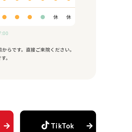
●
●
●
●
休
休
:00
前からです。直接ご来院ください。
です。
TikTok