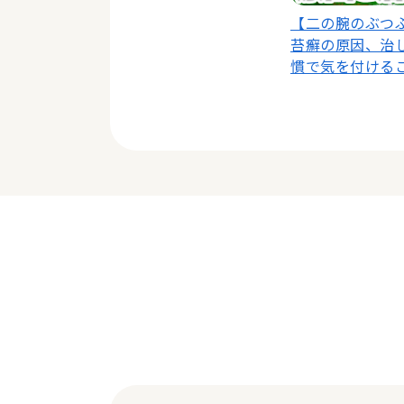
【二の腕のぶつ
苔癬の原因、治
慣で気を付ける