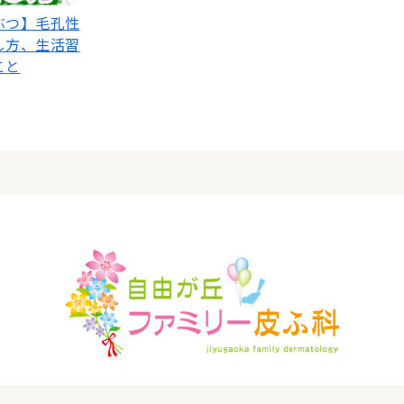
ぶつ】毛孔性
し方、生活習
こと