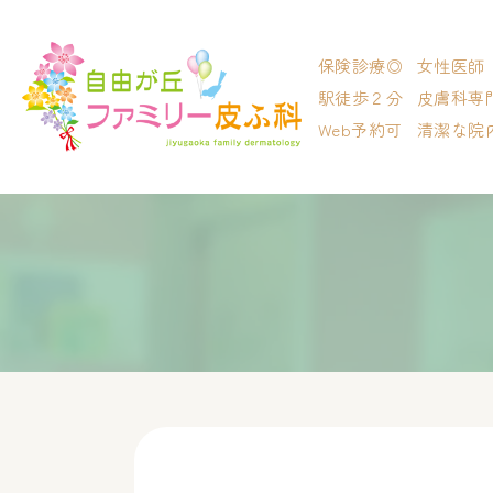
保険診療◎
女性医師
駅徒歩２分
皮膚科専
Web予約可
清潔な院