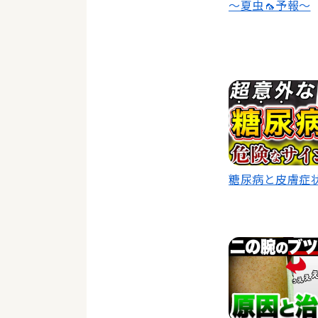
〜夏虫🦟予報〜
糖尿病と皮膚症