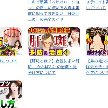
ニキビ新薬「ベピオローショ
ステロイド
ン」の正しい使い方＆夏本番
いについて
前に知っておきたい「日焼け
止め」の完全ガイド
状について
【肝斑とは？】女性に多い肝
【鼻の毛穴
斑 （かんぱん）の治療・見
除去方法・
分け方について
ケアについ