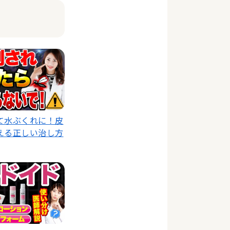
て水ぶくれに！皮
える正しい治し方