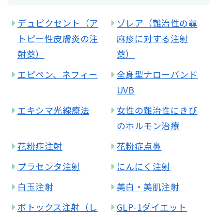
デュピクセント（ア
ゾレア（難治性の蕁
トピー性皮膚炎の注
麻疹に対する注射
射薬）
薬）
エピペン、ネフィー
全身型ナローバンド
UVB
エキシマ光線療法
女性の難治性にきび
のホルモン治療
花粉症注射
花粉症点鼻
プラセンタ注射
にんにく注射
白玉注射
美白・美肌注射
ボトックス注射（し
GLP-1ダイエット