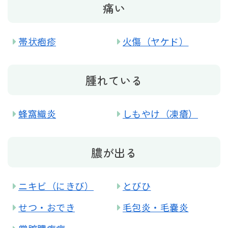
痛い
帯状疱疹
火傷（ヤケド）
腫れている
蜂窩織炎
しもやけ（凍瘡）
膿が出る
ニキビ（にきび）
とびひ
せつ・おでき
毛包炎・毛嚢炎