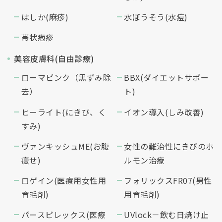
はしか(麻疹)
水ぼうそう(水痘)
帯状疱疹
美容皮膚科(自由診療)
ローマピンク（黒ずみ除
BBX(ダイエットサポー
去）
ト)
ヒーライト(にきび、く
イオン導入(しみ改善)
すみ)
ヴァンキッシュME(お腹
女性の難治性にきびのホ
痩せ)
ルモン治療
ロゲイン(医療用女性用
フォリックスFR07(男性
育毛剤)
用育毛剤)
パースピレックス(医療
UVlock－飲む日焼け止