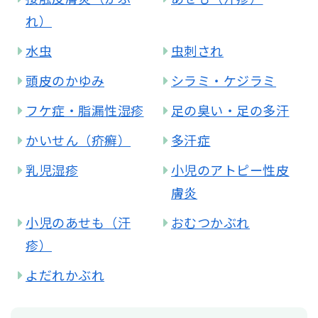
れ）
水虫
虫刺され
頭皮のかゆみ
シラミ・ケジラミ
フケ症・脂漏性湿疹
足の臭い・足の多汗
かいせん（疥癬）
多汗症
乳児湿疹
小児のアトピー性皮
膚炎
小児のあせも（汗
おむつかぶれ
疹）
よだれかぶれ