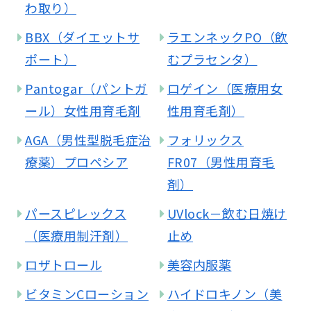
わ取り）
BBX（ダイエットサ
ラエンネックPO（飲
ポート）
むプラセンタ）
Pantogar（パントガ
ロゲイン（医療用女
ール）女性用育毛剤
性用育毛剤）
AGA（男性型脱毛症治
フォリックス
療薬）プロペシア
FR07（男性用育毛
剤）
パースピレックス
UVlock－飲む日焼け
（医療用制汗剤）
止め
ロザトロール
美容内服薬
ビタミンCローション
ハイドロキノン（美