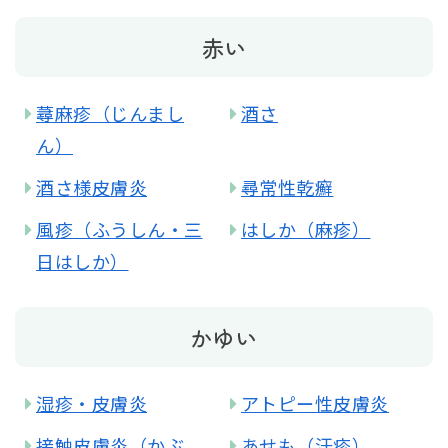
赤い
蕁麻疹（じんまし
酒さ
ん）
酒さ様皮膚炎
尋常性乾癬
風疹（ふうしん・三
はしか（麻疹）
日はしか）
かゆい
湿疹・皮膚炎
アトピー性皮膚炎
接触皮膚炎（かぶ
あせも（汗疹）