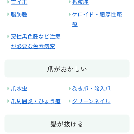
首イボ
稗粒腫
脂肪腫
ケロイド・肥厚性瘢
痕
悪性黒色腫など注意
が必要な色素病変
爪がおかしい
爪水虫
巻き爪・陥入爪
爪周囲炎・ひょう疽
グリーンネイル
髪が抜ける