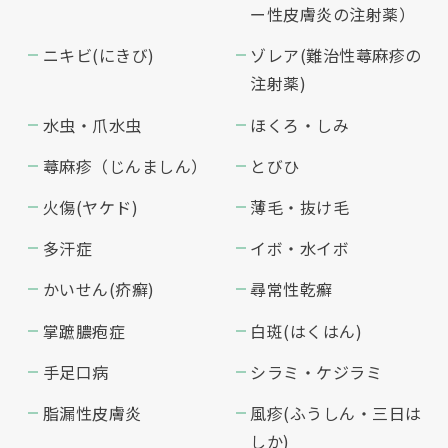
ー性皮膚炎の注射薬）
ニキビ(にきび)
ゾレア(難治性蕁麻疹の
注射薬)
水虫・爪水虫
ほくろ・しみ
蕁麻疹（じんましん）
とびひ
火傷(ヤケド)
薄毛・抜け毛
多汗症
イボ・水イボ
かいせん(疥癬)
尋常性乾癬
掌蹠膿疱症
白斑(はくはん)
手足口病
シラミ・ケジラミ
脂漏性皮膚炎
風疹(ふうしん・三日は
しか)