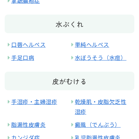
掌蹠膿疱症
水ぶくれ
口唇ヘルペス
単純ヘルペス
手足口病
水ぼうそう（水痘）
皮がむける
手湿疹・主婦湿疹
乾燥肌・皮脂欠乏性
湿疹
脂漏性皮膚炎
癜風（でんぷう）
カンジダ症
乳児脂漏性皮膚炎