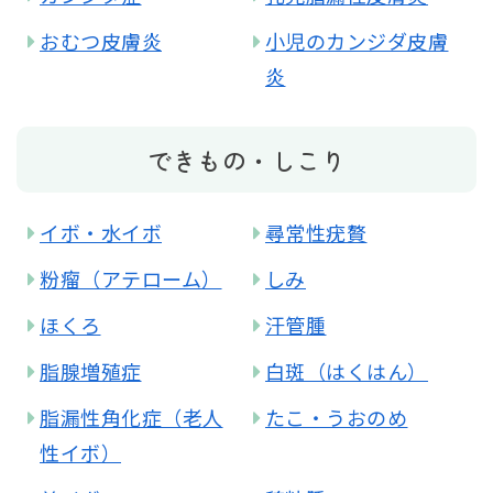
おむつ皮膚炎
小児のカンジダ皮膚
炎
できもの・しこり
イボ・水イボ
尋常性疣贅
粉瘤（アテローム）
しみ
ほくろ
汗管腫
脂腺増殖症
白斑（はくはん）
脂漏性角化症（老人
たこ・うおのめ
性イボ）