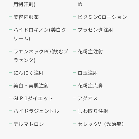
用制汗剤)
め
美容内服薬
ビタミンCローション
ハイドロキノン(美白ク
プラセンタ注射
リーム)
ラエンネックPO(飲むプ
花粉症注射
ラセンタ)
にんにく注射
白玉注射
美白・美肌注射
花粉症点鼻
GLP-1ダイエット
アグネス
ハイドラジェントル
しわ取り注射
デルマトロン
セレックV（光治療）