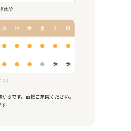
後休診
火
水
木
金
土
日
●
●
●
●
●
●
●
●
●
●
休
休
:00
前からです。直接ご来院ください。
です。