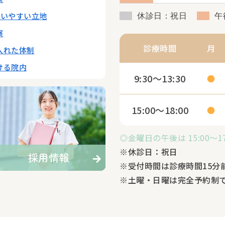
通いやすい立地
休診日：祝日
午
察
診療時間
月
入れた体制
ける院内
9:30～13:30
●
15:00～18:00
●
◎金曜日の午後は 15:00～17
※休診日：祝日
採用情報
※受付時間は診療時間15分
※土曜・日曜は完全予約制