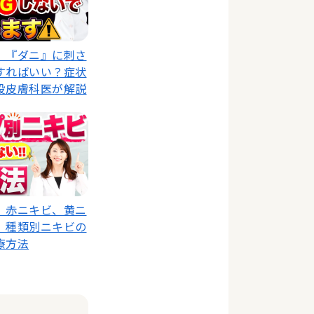
】『ダニ』に刺さ
すればいい？症状
役皮膚科医が解説
、赤ニキビ、黄ニ
】種類別ニキビの
療方法