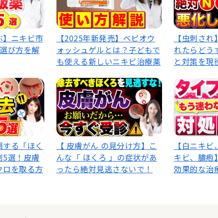
ぶ】ニキビ市
【2025年新発売】ベピオウ
【虫刺され
い選び方を解
ォッシュゲルとは？子どもで
れたらどう
も使える新しいニキビ治療薬
と対策を現
損する「ほく
【 皮膚がん の見分け方】こ
【白ニキビ
例5選！皮膚
んな「 ほくろ 」の症状があ
キビ、膿疱
クロを取る方
ったら絶対見逃さないで！
効果的な治