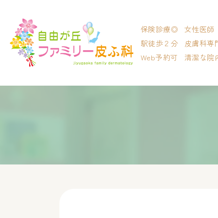
保険診療◎
女性医師
駅徒歩２分
皮膚科専
Web予約可
清潔な院